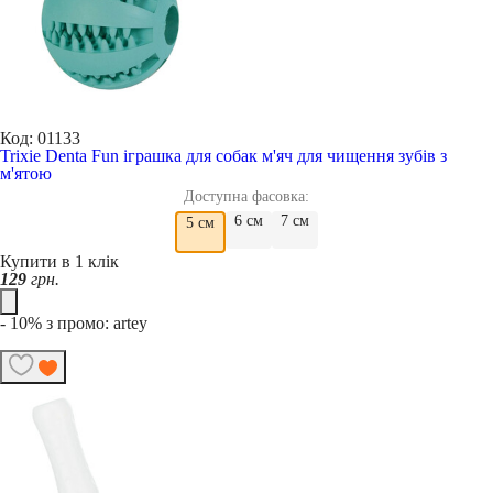
Код: 01133
Trixie Denta Fun іграшка для собак м'яч для чищення зубів з
м'ятою
Доступна фасовка:
6 см
7 см
5 см
Купити в 1 клік
129
грн.
- 10% з промо: artey