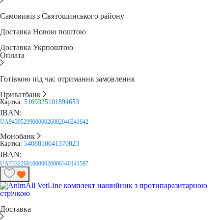
Самовивіз з Святошинського району
Доставка Новою поштою
Доставка Укрпоштою
Оплата
Готівкою під час отримання замовлення
Приватбанк
Картка:
5169335101894653
IBAN:
UA943052990000026002046241642
Монобанк
Картка:
5408810041370023
IBAN:
UA733220010000026006340141587
Доставка