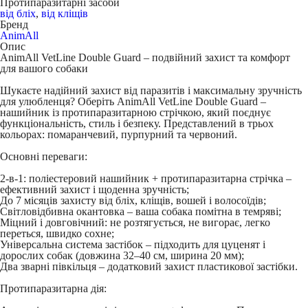
Протипаразитарні засоби
від бліх
,
від кліщів
Бренд
AnimAll
Опис
AnimAll VetLine Double Guard – подвійний захист та комфорт
для вашого собаки
Шукаєте надійний захист від паразитів і максимальну зручність
для улюбленця? Оберіть
AnimAll VetLine Double Guard
–
нашийник із протипаразитарною стрічкою, який поєднує
функціональність, стиль і безпеку. Представлений в трьох
кольорах: помаранчевий, пурпурний та червоний.
Основні переваги:
2-в-1
: поліестеровий нашийник + протипаразитарна стрічка –
ефективний захист і щоденна зручність;
До 7 місяців
захисту від бліх, кліщів, вошей і волосоїдів;
Світловідбивна окантовка
– ваша собака помітна в темряві;
Міцний і довговічний
: не розтягується, не вигорає, легко
переться, швидко сохне;
Універсальна система застібок
– підходить для цуценят і
дорослих собак (довжина 32–40 см, ширина 20 мм);
Два зварні півкільця
– додатковий захист пластикової застібки.
Протипаразитарна дія: