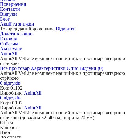
Повернення
Контакти
Відгуки
Блог
Акції та знижки
Товар доданий до кошика
Відкрити
Додати в кошик
Головна
Собакам
Аксесуари
AnimAll
AnimAll VetLine комплект нашийник з протипаразитарною
стрічкою
Все про товар
Характеристики
Опис
Відгуки (0)
AnimAll VetLine комплект нашийник з протипаразитарною
стрічкою
0 відгуків
Код: 01102
Виробник:
AnimAll
0 відгуків
Код: 01102
Виробник:
AnimAll
AnimAll VetLine комплект нашийник з протипаразитарною
стрічкою (довжина 32–40 см, ширина 20 мм)
Об`єм
Кількість
Ціна
До сплати