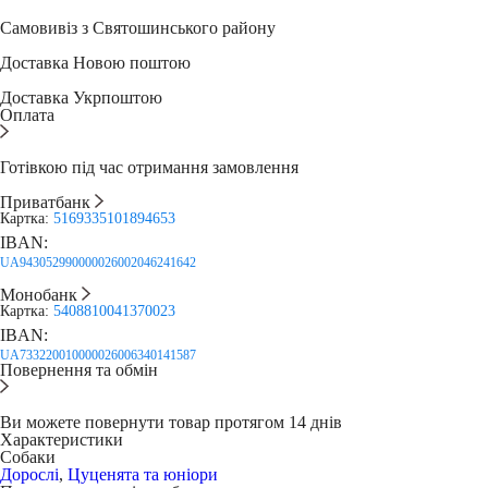
Самовивіз з Святошинського району
Доставка Новою поштою
Доставка Укрпоштою
Оплата
Готівкою під час отримання замовлення
Приватбанк
Картка:
5169335101894653
IBAN:
UA943052990000026002046241642
Монобанк
Картка:
5408810041370023
IBAN:
UA733220010000026006340141587
Повернення та обмін
Ви можете повернути товар протягом 14 днів
Характеристики
Собаки
Дорослі
,
Цуценята та юніори