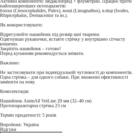
Активні компоненти: імідаклоприд + флуметрин. Працює проти
найпоширеніших ектопаразитів:
блохи (Ctenocephalides, Pulex), воші (Linognathus), кліщі (Ixodes,
Rhipicephalus, Dermacentor та ін.).
Як використовувати:
Відрегулюйте нашийник під розмір шиї тварини.
Одягнувши рукавички, вставте стрічку у внутрішню сітчасту
кишеню.
Закріпіть нашийник – готово!
Перед купанням рекомендується знімати.
Важливо:
Не застосовувати при індивідуальній чутливості до компонентів.
Одна стрічка – для одного собаки. При зниженні ефективності
замінити на нову.
Комплектація:
Нашийник AnimAll VetLine 20 мм (32–40 см)
Протипаразитарна стрічка 23 см
Термін придатності:
5 років
Виробник:
Україна
Відгуки