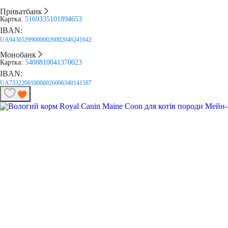
Приватбанк
Картка:
5169335101894653
IBAN:
UA943052990000026002046241642
Монобанк
Картка:
5408810041370023
IBAN:
UA733220010000026006340141587