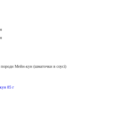
ун
ун
 породи Мейн-кун (шматочки в соусі)