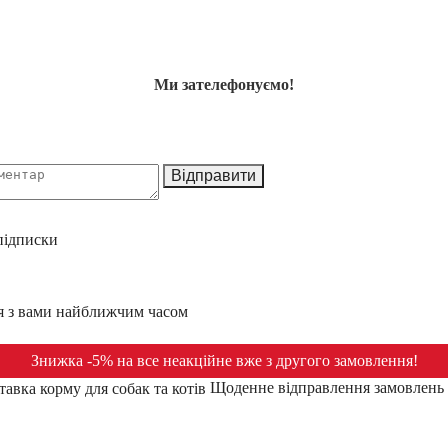
Ми зателефонуємо!
Відправити
підписки
ся з вами найближчим часом
Знижка -5% на все неакційне вже з другого замовлення!
Щоденне відправлення замовлень