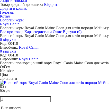
Акції та знижки
Товар доданий до кошика
Відкрити
Додати в кошик
Головна
Котам
Вологий корм
Royal Canin
Вологий корм Royal Canin Maine Coon для котів породи Мейн-к
Все про товар
Характеристики
Опис
Відгуки (0)
Вологий корм Royal Canin Maine Coon для котів породи Мейн-к
0 відгуків
Код: 00418
Виробник:
Royal Canin
0 відгуків
Код: 00418
Виробник:
Royal Canin
Вологий повнораціонний корм Royal Canin Maine Coon для котів
Об`єм
Кількість
Ціна
До сплати
85 г
65
грн
-
+
В наявності