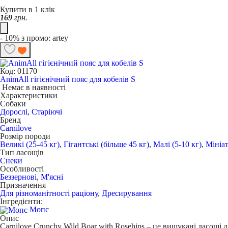
Купити в 1 клік
169
грн.
- 10% з промо: artey
Код: 01170
AnimAll гігієнічний пояс для кобелів S
Немає в наявності
Характеристики
Собаки
Дорослі
,
Старіючі
Бренд
Carnilove
Розмір породи
Великі (25-45 кг)
,
Гігантські (більше 45 кг)
,
Малі (5-10 кг)
,
Мініат
Тип ласощів
Снеки
Особливості
Беззернові
,
М'ясні
Призначення
Для різноманітності раціону
,
Дресирування
Інгредієнти:
Мопс
Опис
Carnilove Crunchy Wild Boar with Rosehips
– це вишукані ласощі д