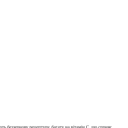
ь беззернову рецептуру, багату на вітамін С, що сприяє