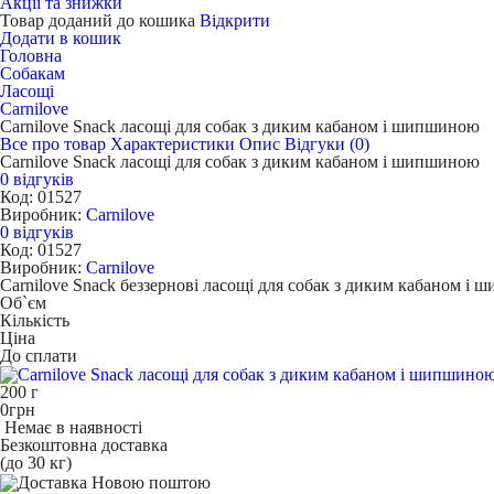
Акції та знижки
Товар доданий до кошика
Відкрити
Додати в кошик
Головна
Собакам
Ласощі
Carnilove
Carnilove Snack ласощі для собак з диким кабаном і шипшиною
Все про товар
Характеристики
Опис
Відгуки (0)
Carnilove Snack ласощі для собак з диким кабаном і шипшиною
0 відгуків
Код: 01527
Виробник:
Carnilove
0 відгуків
Код: 01527
Виробник:
Carnilove
Carnilove Snack беззернові ласощі для собак з диким кабаном і
Об`єм
Кількість
Ціна
До сплати
200 г
0
грн
Немає в наявності
Безкоштовна доставка
(до 30 кг)