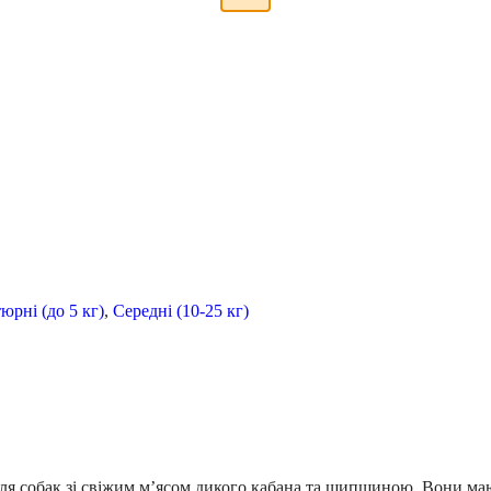
юрні (до 5 кг)
,
Середні (10-25 кг)
ля собак зі свіжим м’ясом дикого кабана та шипшиною. Вони мают