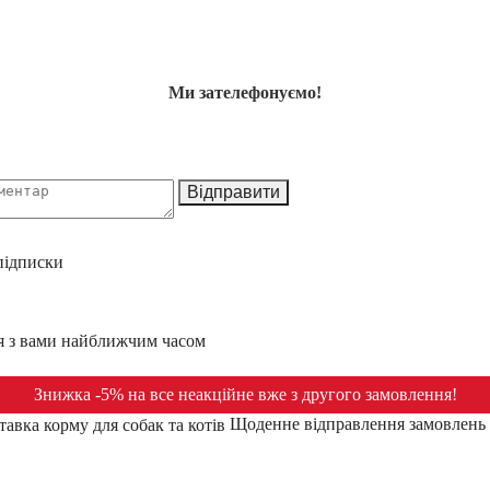
Ми зателефонуємо!
Відправити
підписки
ся з вами найближчим часом
Знижка -5% на все неакційне вже з другого замовлення!
Щоденне відправлення замовлень