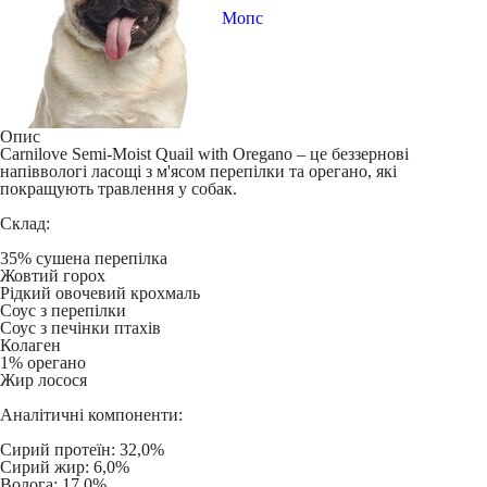
Мопс
Опис
Carnilove Semi-Moist Quail with Oregano
– це беззернові
напіввологі ласощі з м'ясом перепілки та орегано, які
покращують травлення у собак.
Склад:
35% сушена перепілка
Жовтий горох
Рідкий овочевий крохмаль
Соус з перепілки
Соус з печінки птахів
Колаген
1% орегано
Жир лосося
Аналітичні компоненти:
Сирий протеїн: 32,0%
Сирий жир: 6,0%
Волога: 17,0%