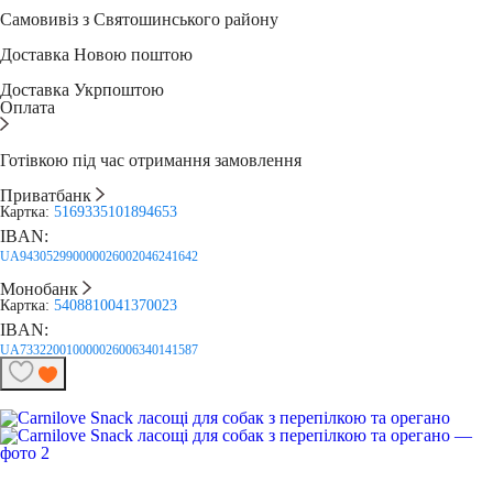
Самовивіз з Святошинського району
Доставка Новою поштою
Доставка Укрпоштою
Оплата
Готівкою під час отримання замовлення
Приватбанк
Картка:
5169335101894653
IBAN:
UA943052990000026002046241642
Монобанк
Картка:
5408810041370023
IBAN:
UA733220010000026006340141587