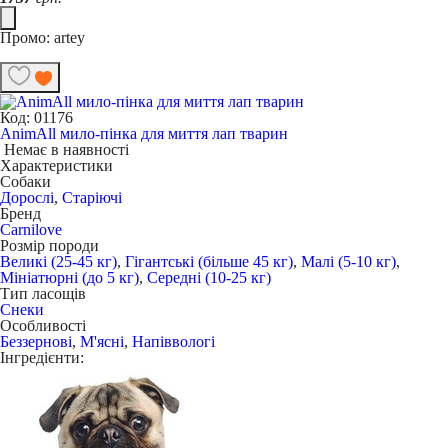
Промо: artey
Код: 01176
AnimAll мило-пінка для миття лап тварин
Немає в наявності
Характеристики
Собаки
Дорослі
,
Старіючі
Бренд
Carnilove
Розмір породи
Великі (25-45 кг)
,
Гігантські (більше 45 кг)
,
Малі (5-10 кг)
,
Мініатюрні (до 5 кг)
,
Середні (10-25 кг)
Тип ласощів
Снеки
Особливості
Беззернові
,
М'ясні
,
Напіввологі
Інгредієнти: