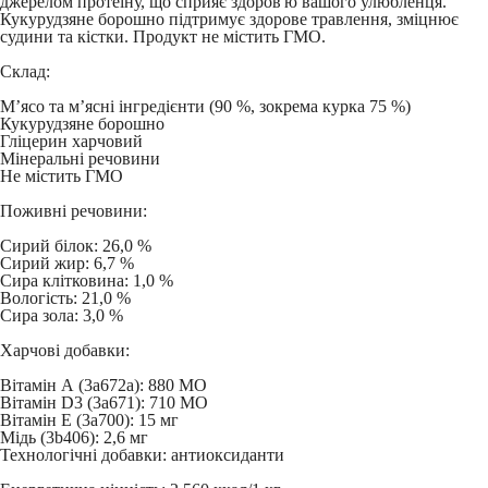
джерелом протеїну, що сприяє здоров'ю вашого улюбленця.
Кукурудзяне борошно підтримує здорове травлення, зміцнює
судини та кістки. Продукт не містить ГМО.
Склад:
М’ясо та м’ясні інгредієнти (90 %, зокрема курка 75 %)
Кукурудзяне борошно
Гліцерин харчовий
Мінеральні речовини
Не містить ГМО
Поживні речовини:
Сирий білок: 26,0 %
Сирий жир: 6,7 %
Сира клітковина: 1,0 %
Вологість: 21,0 %
Сира зола: 3,0 %
Харчові добавки:
Вітамін А (3а672а): 880 МО
Вітамін D3 (3а671): 710 МО
Вітамін Е (3а700): 15 мг
Мідь (3b406): 2,6 мг
Технологічні добавки: антиоксиданти