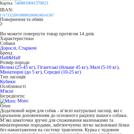
Картка:
5408810041370023
IBAN:
UA733220010000026006340141587
Повернення та обмін
Ви можете повернути товар протягом 14 днів
Характеристики
Собаки
Дорослі
,
Старіючі
Бренд
Half&Half
Розмір породи
Великі (25-45 кг)
,
Гігантські (більше 45 кг)
,
Малі (5-10 кг)
,
Мініатюрні (до 5 кг)
,
Середні (10-25 кг)
Тип ласощів
Кубики
Особливості
М'ясні
Інгредієнти:
Мопс
Опис
Додатковий корм для собак
- м’ясні натуральні ласощі, які є
ідеальним доповненням до основного раціону вашого собаки.
М’які шматочки зручні для споживання маленькими та
мініатюрними породами, забезпечуючи легко засвоювані білки
без навантаження на систему травлення. Курка є чудовим