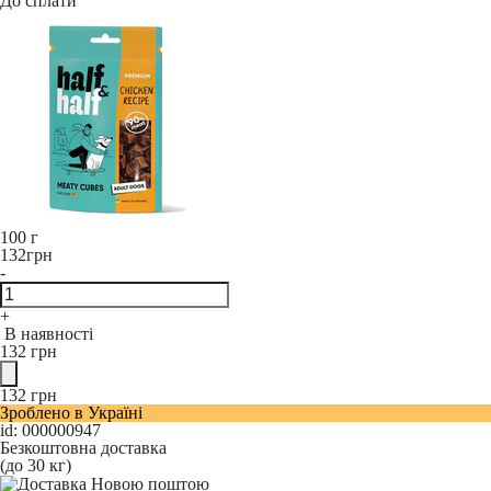
До сплати
100 г
132
грн
-
+
В наявності
132
грн
132
грн
Зроблено в Україні
id: 000000947
Безкоштовна доставка
(до 30 кг)