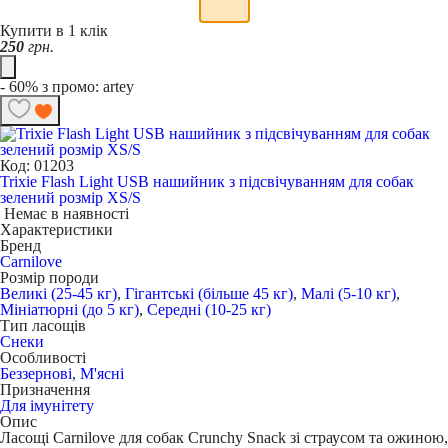
Купити в 1 клік
250
грн.
- 60% з промо: artey
Код: 01203
Trixie Flash Light USB нашийник з підсвічуванням для собак
зелений розмір XS/S
Немає в наявності
Характеристики
Бренд
Carnilove
Розмір породи
Великі (25-45 кг)
,
Гігантські (більше 45 кг)
,
Малі (5-10 кг)
,
Мініатюрні (до 5 кг)
,
Середні (10-25 кг)
Тип ласощів
Снеки
Особливості
Беззернові
,
М'ясні
Призначення
Для імунітету
Опис
Ласощі Carnilove для собак Crunchy Snack зі страусом та ожиною,