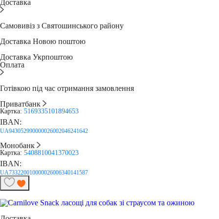
Доставка
Самовивіз з Святошинського району
Доставка Новою поштою
Доставка Укрпоштою
Оплата
Готівкою під час отримання замовлення
Приватбанк
Картка:
5169335101894653
IBAN:
UA943052990000026002046241642
Монобанк
Картка:
5408810041370023
IBAN:
UA733220010000026006340141587
Доставка