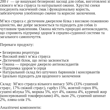
200 г — це вишукані беззернові ласощі для собак, виготовлені зі
свіжого м’яса страуса та натуральної ожини. Хрусткі снеки
поєднують насичений смак і функціональну користь,
забезпечуючи улюбленцю смачне та корисне заохочення.
М’ясо страуса є дієтичним джерелом білка з високою поживною
цінністю, яке добре засвоюється та підходить для собак із
чутливим травленням. Ожина містить природні антиоксиданти,
що сприяють підтримці здоров’я серцево-судинної системи та
загального самопочуття.
Переваги продукту:
• Беззернова рецептура
• Високий вміст м’яса страуса
• Дієтичний білок, що легко засвоюється
• Ожина — природне джерело антиоксидантів
• Підтримка здоров’я серця
• Натуральний склад без штучних барвників і консервантів
• Ідеально підходить для щоденного заохочення
Склад:
М’ясо страуса вільного випасу 50% (33% сушений
страус, 17% свіжий страус), гарбуз 15%, жовтий горох 8%,
сушені яблука 5%, морква 5%, нут 4%, ожина 4%, курячий жир
(консервований токоферолами) 4%, льон 2%, сушений шпинат
2%, лляна олія 1%.
Аналітичні компоненти: